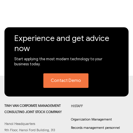
Experience and get advice
now
Start applying the most modern technology to your
business today.
Contact Demo
TINH VAN CORPORATE MANAGEMENT
HISTAFF
CONSULTING JOINT STOCK COMPANY
Organization Management
Hanoi Headquarters
Records management personnel
9th Floor, Hanoi Ford Building, 313