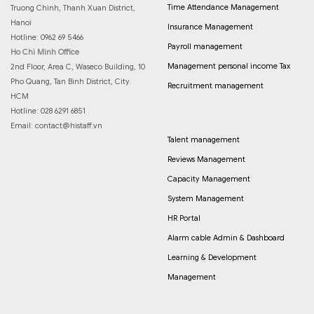
Time Attendance Management
Truong Chinh, Thanh Xuan District,
Hanoi
Insurance Management
Hotline: 0962 69 5466
Payroll management
Ho Chi Minh Office
Management personal income Tax
2nd Floor, Area C, Waseco Building, 10
Pho Quang, Tan Binh District, City.
Recruitment management
HCM
Hotline: 028 6291 6851
Email:
contact@histaff.vn
Talent management
Reviews Management
Capacity Management
System Management
HR Portal
Alarm cable Admin & Dashboard
Learning & Development
Management