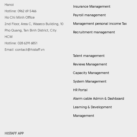
Hanoi
Insurance Management
Hotline: 0962 69 5466
Payroll management
Ho Chi Minh Office
Management personal income Tax
2nd Floor, Area C, Waseco Building, 10
Pho Quang, Tan Binh District, City.
Recruitment management
HCM
Hotline: 028 6291 6851
Email:
contact@histaff.vn
Talent management
Reviews Management
Capacity Management
System Management
HR Portal
Alarm cable Admin & Dashboard
Learning & Development
Management
HISTAFF APP