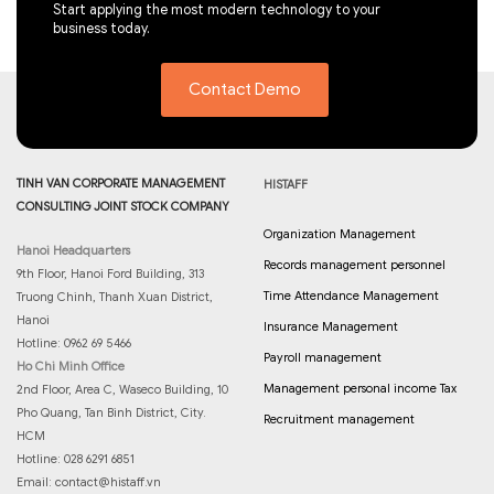
Start applying the most modern technology to your
business today.
Contact Demo
TINH VAN CORPORATE MANAGEMENT
HISTAFF
CONSULTING JOINT STOCK COMPANY
Organization Management
Hanoi Headquarters
Records management personnel
9th Floor, Hanoi Ford Building, 313
Time Attendance Management
Truong Chinh, Thanh Xuan District,
Hanoi
Insurance Management
Hotline: 0962 69 5466
Payroll management
Ho Chi Minh Office
Management personal income Tax
2nd Floor, Area C, Waseco Building, 10
Pho Quang, Tan Binh District, City.
Recruitment management
HCM
Hotline: 028 6291 6851
Email:
contact@histaff.vn