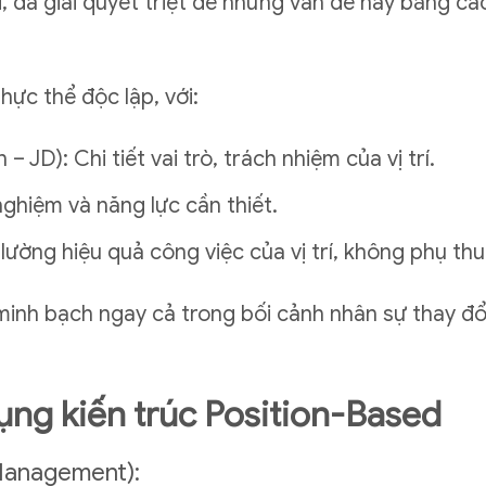
d, đã giải quyết triệt để những vấn đề này bằng các
hực thể độc lập, với:
 JD): Chi tiết vai trò, trách nhiệm của vị trí.
nghiệm và năng lực cần thiết.
 lường hiệu quả công việc của vị trí, không phụ th
 minh bạch ngay cả trong bối cảnh nhân sự thay đổi
 dụng kiến trúc Position-Based
 Management):