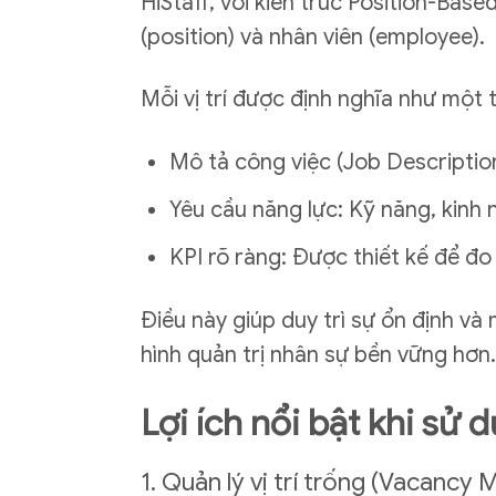
HiStaff, với kiến trúc Position-Base
(position) và nhân viên (employee).
Mỗi vị trí được định nghĩa như một t
Mô tả công việc (Job Description –
Yêu cầu năng lực: Kỹ năng, kinh 
KPI rõ ràng: Được thiết kế để đo
Điều này giúp duy trì sự ổn định và
hình quản trị nhân sự bền vững hơn.
Lợi ích nổi bật khi sử
1. Quản lý vị trí trống (Vacancy