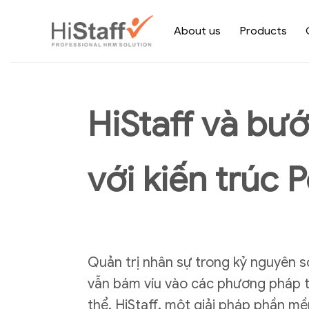
About us
Products
HiStaff và bướ
với kiến trúc 
Quản trị nhân sự trong kỷ nguyên 
vẫn bám víu vào các phương pháp t
thể. HiStaff, một giải pháp phần m