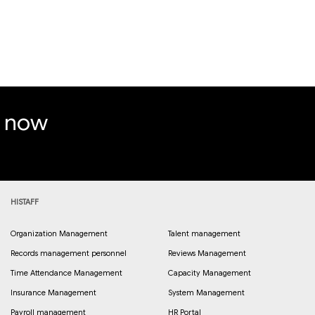
e now
HISTAFF
Organization Management
Talent management
Records management personnel
Reviews Management
Time Attendance Management
Capacity Management
Insurance Management
System Management
Payroll management
HR Portal