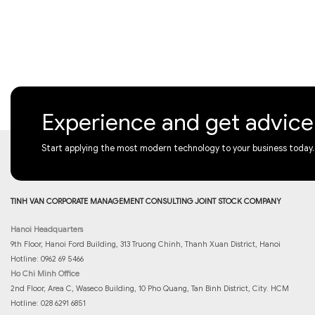
Experience and get advic
Start applying the most modern technology to your business today.
TINH VAN CORPORATE MANAGEMENT CONSULTING JOINT STOCK COMPANY
Hanoi Headquarters
9th Floor, Hanoi Ford Building, 313 Truong Chinh, Thanh Xuan District, Hanoi
Hotline: 0962 69 5466
Ho Chi Minh Office
2nd Floor, Area C, Waseco Building, 10 Pho Quang, Tan Binh District, City. HCM
Hotline: 028 6291 6851