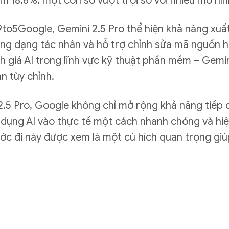
ểm 18,8%, một con số vượt trội so với nhiều mô hì
to5Google, Gemini 2.5 Pro thể hiện khả năng xuất 
ụng dạng tác nhân và hỗ trợ chỉnh sửa mã nguồn 
h giá AI trong lĩnh vực kỹ thuật phần mềm – Gemi
n tùy chỉnh.
2.5 Pro, Google không chỉ mở rộng khả năng tiếp
 dụng AI vào thực tế một cách nhanh chóng và hiệ
ước đi này được xem là một cú hích quan trọng giú