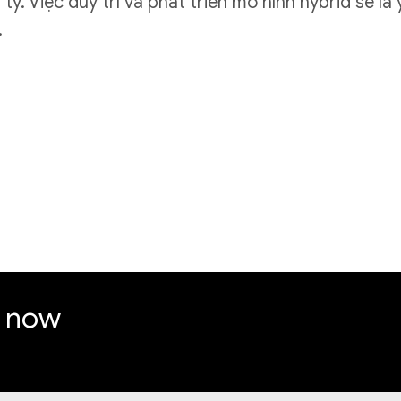
 ty. Việc duy trì và phát triển mô hình hybrid sẽ là
.
e now