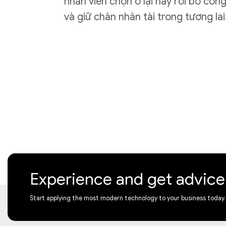
nhân viên chọn ở lại hay rời bỏ công
và giữ chân nhân tài trong tương lai
Experience and get advic
Start applying the most modern technology to your business today.