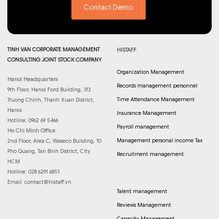
Contact Demo
TINH VAN CORPORATE MANAGEMENT
HISTAFF
CONSULTING JOINT STOCK COMPANY
Organization Management
Hanoi Headquarters
Records management personnel
9th Floor, Hanoi Ford Building, 313
Time Attendance Management
Truong Chinh, Thanh Xuan District,
Hanoi
Insurance Management
Hotline: 0962 69 5466
Payroll management
Ho Chi Minh Office
Management personal income Tax
2nd Floor, Area C, Waseco Building, 10
Pho Quang, Tan Binh District, City.
Recruitment management
HCM
Hotline: 028 6291 6851
Email:
contact@histaff.vn
Talent management
Reviews Management
Capacity Management