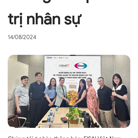
t
rị
n
hân
s
ự
14/08/2024