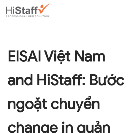
EISAI Việt Nam
and
HiStaff
:
Bước
n
goặt
c
huyển
change
in
q
uản