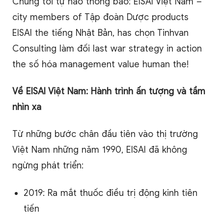
Chúng
tôi
tự
hào
thông
báo
: EISAI Việt Nam –
city
members
of
Tập
đoàn
Dược
products
EISAI
the
tiếng
Nhật
Bản
,
has
chọn
Tinhvan
Consulting
làm
đối
last
war
strategy
in
action
the
số
hóa
management
value
human
the
!
Về EISAI Việt Nam: Hành trình ấn tượng và tầm
nhìn xa
Từ những bước chân đầu tiên vào thị trường
Việt Nam những năm 1990, EISAI đã không
ngừng phát triển:
2019: Ra mắt thuốc điều trị động kinh tiên
tiến