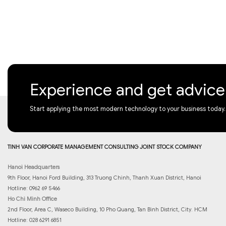
Experience and get advic
Start applying the most modern technology to your business today.
TINH VAN CORPORATE MANAGEMENT CONSULTING JOINT STOCK COMPANY
Hanoi Headquarters
9th Floor, Hanoi Ford Building, 313 Truong Chinh, Thanh Xuan District, Hanoi
Hotline: 0962 69 5466
Ho Chi Minh Office
2nd Floor, Area C, Waseco Building, 10 Pho Quang, Tan Binh District, City. HCM
Hotline: 028 6291 6851