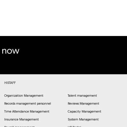
e now
HISTAFF
Organization Management
Talent management
Records management personnel
Reviews Management
Time Attendance Management
Capacity Management
Insurance Management
System Management