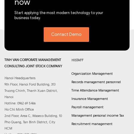
now
Start applying the most modern technology to your
business today.
Contact Demo
TINH VAN CORPORATE MANAGEMENT
HISTAFF
CONSULTING JOINT STOCK COMPANY
Organization Management
Hanoi Headquarters
Records management personnel
9th Floor, Hanoi Ford Building, 313
Time Attendance Management
Truong Chinh, Thanh Xuan District,
Hanoi
Insurance Management
Hotline: 0962 69 5466
Payroll management
Ho Chi Minh Office
Management personal income Tax
2nd Floor, Area C, Waseco Building, 10
Pho Quang, Tan Binh District, City.
Recruitment management
HCM