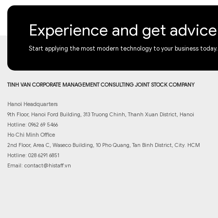
Experience and get advic
Start applying the most modern technology to your business today.
TINH VAN CORPORATE MANAGEMENT CONSULTING JOINT STOCK COMPANY
Hanoi Headquarters
9th Floor, Hanoi Ford Building, 313 Truong Chinh, Thanh Xuan District, Hanoi
Hotline: 0962 69 5466
Ho Chi Minh Office
2nd Floor, Area C, Waseco Building, 10 Pho Quang, Tan Binh District, City. HCM
Hotline: 028 6291 6851
Email:
contact@histaff.vn