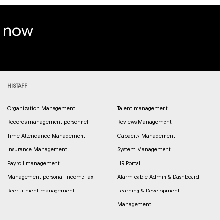
e now
HISTAFF
Organization Management
Talent management
Records management personnel
Reviews Management
Time Attendance Management
Capacity Management
Insurance Management
System Management
Payroll management
HR Portal
Management personal income Tax
Alarm cable Admin & Dashboard
Recruitment management
Learning & Development
Management