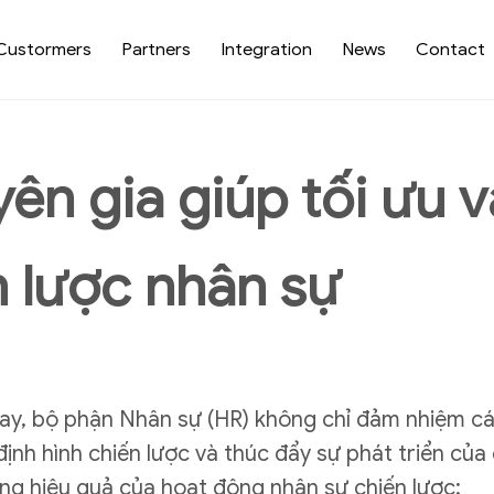
Custormers
Partners
Integration
News
Contact
yên gia giúp tối ưu 
n lược nhân sự
nay, bộ phận Nhân sự (HR) không chỉ đảm nhiệm c
định hình chiến lược và thúc đẩy sự phát triển củ
ờng hiệu quả của hoạt động nhân sự chiến lược:​