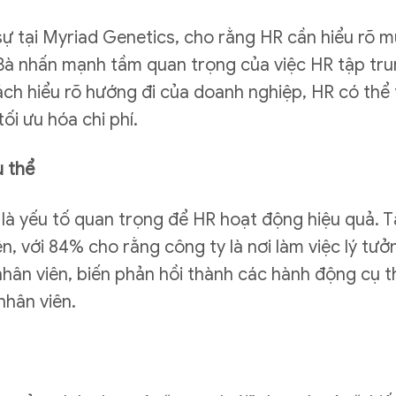
 tại Myriad Genetics, cho rằng HR cần hiểu rõ mụ
 Bà nhấn mạnh tầm quan trọng của việc HR tập trun
ách hiểu rõ hướng đi của doanh nghiệp, HR có thể 
i ưu hóa chi phí.​
ụ thể
 là yếu tố quan trọng để HR hoạt động hiệu quả. T
 với 84% cho rằng công ty là nơi làm việc lý tưởng
hân viên, biến phản hồi thành các hành động cụ t
hân viên.​